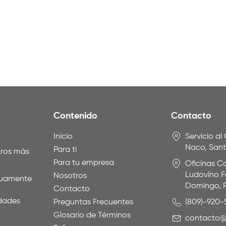
Contenido
Contacto
Inicio
Servicio al
Naco, San
Para ti
uros más
Para tu empresa
Oficinas Co
Ludovino F
Nosotros
inuamente
Domingo, 
Contacto
idades
Preguntas Frecuentes
(809)-920
Glosario de Términos
contacto@