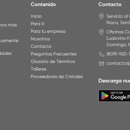
Contenido
Contacto
Inicio
Servicio al
Naco, San
Para ti
uros más
Para tu empresa
Oficinas Co
Ludovino F
Nosotros
inuamente
Domingo, 
Contacto
idades
Preguntas Frecuentes
(809)-920
Glosario de Términos
contacto@
Talleres
Proveedores de Cristales
Descarga nu