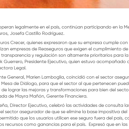
operan legalmente en el país, continúan participando en la M
os, Josefa Castillo Rodríguez.
eguros Crecer, quienes expresaron que su empresa cumple con 
tilizan empresas de Reaseguros que exigen el cumplimiento de
 transparencia y regulación son altamente prioritarios para la
zek Guerrero, Presidente Ejecutivo, quien estuvo acompañado 
ectora Legal.
te General, Marien Lamboglia, coincidió con el sector asegu
a Mesa de Diálogo, para que el sector al que pertenecen pue
r de lograr las mejoras y transformaciones para bien del secto
da de Mayra Mañón, Gerente Financiera.
ña, Director Ejecutivo, celebró las actividades de consulta la
l sector asegurador de que se elimine la base impositiva del
ermitido que los usuarios utilicen ese seguro fuera del país, c
os recursos como ganancias para el país. Expresó que en las