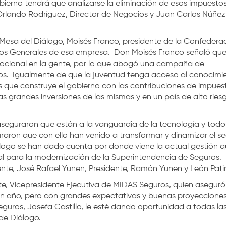
ierno tendrá que analizarse la eliminación de esos impuestos
Orlando Rodríguez, Director de Negocios y Juan Carlos Núñez
 Mesa del Diálogo, Moisés Franco, presidente de la Confedera
os Generales de esa empresa. Don Moisés Franco señaló que
mocional en la gente, por lo que abogó una campaña de
ros. Igualmente de que la juventud tenga acceso al conocimi
 que construye el gobierno con las contribuciones de impues
s grandes inversiones de las mismas y en un país de alto ries
seguraron que están a la vanguardia de la tecnología y todo
raron que con ello han venido a transformar y dinamizar el se
logo se han dado cuenta por donde viene la actual gestión q
onal para la modernización de la Superintendencia de Seguros.
te, José Rafael Yunen, Presidente, Ramón Yunen y León Pati
ante, Vicepresidente Ejecutiva de MIDAS Seguros, quien aseguró
n año, pero con grandes expectativas y buenas proyeccione
guros, Josefa Castillo, le esté dando oportunidad a todas la
de Diálogo.