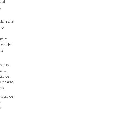
 al
,
ción del
 el
ento
tos de
go
s sus
ctor
ue es
 Por esa
no.
 que es
s.
s