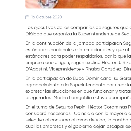
16 Octubre 2020
Los ejecutivos de las compañías de seguros que 
Diálogo que organiza la Superintendente de Segur
En la continuación de la jornada participaron S
estándares nacionales e internacionales y que u
estándares para poder respaldarlos, por lo que la
empresa que dirigen, según explicó Héctor J. Ri
D’Agostini, Vicepresidente y Rhaisa González, Dir
En la participación de Bupa Dominicana, su Geren
agradecimiento a la Superintendente por crear l
expresar las situaciones en que funcionan y trata
asegurador. Marien Lamgoblia estuvo acompaña
En el turno de Seguros Pepín, Héctor Corominas Pe
consideró necesarias. Coincidió con la mayoría de
selectivo al consumo al ramo de Vida, lo cual ha p
cual las empresas y el gobierno dejan escapar es