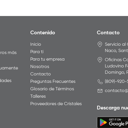
Contenido
Contacto
Inicio
Servicio al
Naco, San
Para ti
uros más
Para tu empresa
Oficinas Co
Ludovino F
Nosotros
inuamente
Domingo, 
Contacto
idades
Preguntas Frecuentes
(809)-920
Glosario de Términos
contacto@
Talleres
Proveedores de Cristales
Descarga nu