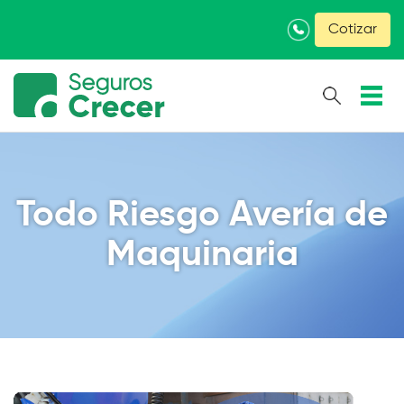
×
Cotizar
Todo Riesgo Avería de
Maquinaria